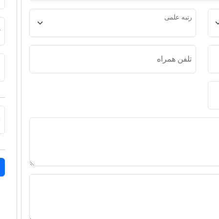
رتبه علمی
ت
تلفن همراه
ن
ش